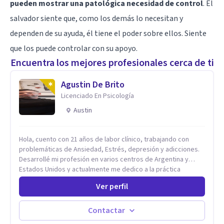
pueden mostrar una patológica necesidad de control
. El
salvador siente que, como los demás lo necesitan y
dependen de su ayuda, él tiene el poder sobre ellos. Siente
que los puede controlar con su apoyo.
Encuentra los mejores profesionales cerca de ti
Agustin De Brito
Licenciado En Psicología
Austin
Hola, cuento con 21 años de labor clínico, trabajando con
problemáticas de Ansiedad, Estrés, depresión y adicciones.
Desarrollé mi profesión en varios centros de Argentina y
Estados Unidos y actualmente me dedico a la práctica
privada. Utilizo terapias cognitivas conductuales basadas en
Ver perfil
evidencia científica con comprobados resultados. Los
objetivos terapéuticos están centrados en brindar
herramientas concretas para el cambio, que permitan
Contactar
desarrollar nuevas habilidades y estrategias basadas en la