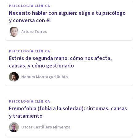
PSICOLOGÍA CLÍNICA
Necesito hablar con alguien: elige a tu psicólogo
y conversa con él
Arturo Torres
PSICOLOGÍA CLÍNICA
Terapia centrada en
PSICOLOGÍA CLÍNICA
emociones: qué es y en qué
Estrés de segunda mano: cómo nos afecta,
problemas se aplica
causas, y cómo gestionarlo
Nahum Montagud Rubio
Oscar Castillero Mimenza
PSICOLOGÍA CLÍNICA
Eremofobia (fobia a la soledad): síntomas, causas
y tratamiento
Oscar Castillero Mimenza