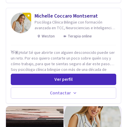
salud y calidad de vida.
Michelle Coccaro Montserrat
Psicóloga Clínica Bilingüe con formación
avanzada en TCC, Neurociencias e Inteligencia
Emocional.
Weston
Terapia online
👋🏽¡Hola! Sé que abrirte con alguien desconocido puede ser
un reto. Por eso quiero contarte un poco sobre quién soy y
cómo trabajo, para que te sientas seguro al dar este paso.
Soy psicóloga clínica bilingüe con más de una década de
experiencia. He dictado conferencias, escrito artículos y
Ver perfil
ejercido como profesora universitaria. Un dato curioso: he
vivido en varios países y conozco de primera mano lo que
significa ser migrante, adaptarse a los cambios y empezar de
Contactar
nuevo.