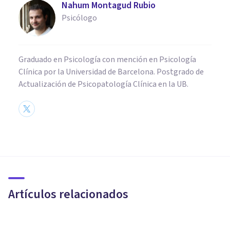
Nahum Montagud Rubio
Psicólogo
Graduado en Psicología con mención en Psicología
Clínica por la Universidad de Barcelona. Postgrado de
Actualización de Psicopatología Clínica en la UB.
PSICOLOGÍA CLÍNICA
6 ideas a tener en cuenta al
acompañar a una persona en
duelo
Artículos relacionados
María Díaz Medina