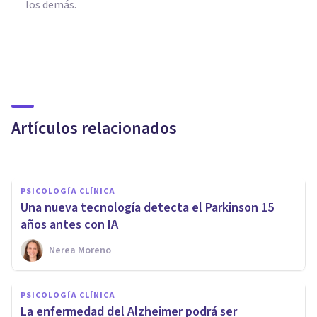
los demás.
NEUROCIENCIAS
Neuropsicología: ¿qué es y
cuál es su objeto de estudio?
Artículos relacionados
Alan Macías
PSICOLOGÍA CLÍNICA
Una nueva tecnología detecta el Parkinson 15
años antes con IA
Nerea Moreno
PSICOLOGÍA CLÍNICA
Un tipo de Ejercicio Físico
PSICOLOGÍA CLÍNICA
ayuda a prevenir el Alzheimer,
La enfermedad del Alzheimer podrá ser