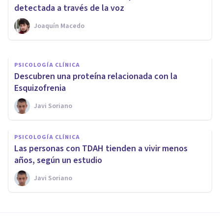
según un estudio
detectada a través de la voz
Joaquín Macedo
Javi Soriano
PSICOLOGÍA CLÍNICA
Descubren una proteína relacionada con la
Esquizofrenia
Javi Soriano
PSICOLOGÍA CLÍNICA
Las personas con TDAH tienden a vivir menos
años, según un estudio
Javi Soriano