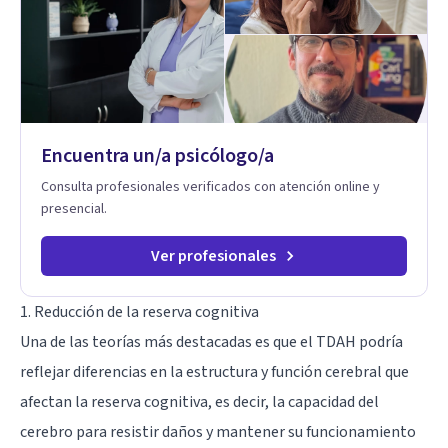
de la psicología con un enfoque informado en trauma para
ayudar a mis clientes a comprender sus conflictos internos,
fortalecer sus recursos personales, desarrollar nuevas
estrategias de afrontamiento y avanzar con mayor claridad,
resiliencia y bienestar. Creo profundamente en la
autoconciencia como un camino fundamental para la
transformación personal y para construir una vida más
Encuentra un/a psicólogo/a
auténtica y significativa.
Consulta profesionales verificados con atención online y
presencial.
Ver profesionales
1. Reducción de la reserva cognitiva
Una de las teorías más destacadas es que el TDAH podría
reflejar diferencias en la estructura y función cerebral que
afectan la reserva cognitiva, es decir, la capacidad del
cerebro para resistir daños y mantener su funcionamiento