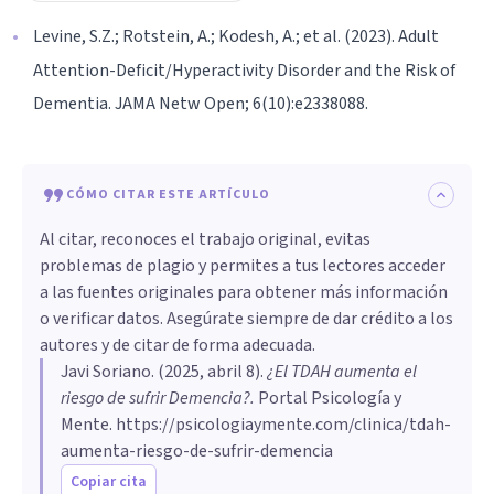
Levine, S.Z.; Rotstein, A.; Kodesh, A.; et al. (2023). Adult
Attention-Deficit/Hyperactivity Disorder and the Risk of
Dementia. JAMA Netw Open; 6(10):e2338088.
CÓMO CITAR ESTE ARTÍCULO
Al citar, reconoces el trabajo original, evitas
problemas de plagio y permites a tus lectores acceder
a las fuentes originales para obtener más información
o verificar datos. Asegúrate siempre de dar crédito a los
autores y de citar de forma adecuada.
Javi Soriano
. (
2025, abril 8
).
¿El TDAH aumenta el
riesgo de sufrir Demencia?
.
Portal Psicología y
Mente.
https://psicologiaymente.com/clinica/tdah-
aumenta-riesgo-de-sufrir-demencia
Copiar cita