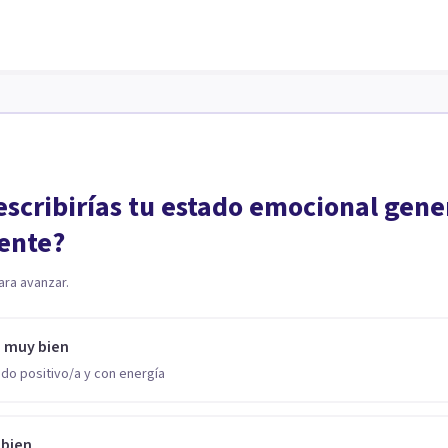
scribirías tu estado emocional gene
ente?
ara avanzar.
o muy bien
do positivo/a y con energía
 bien