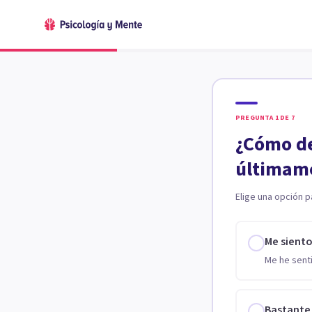
PREGUNTA
1
DE
7
¿Cómo de
últimam
Elige una opción p
Me sient
Me he senti
Bastante