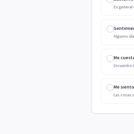
En general 
Sentimie
Algunos día
Me cuest
Encuentro l
Me sient
Las cosas 