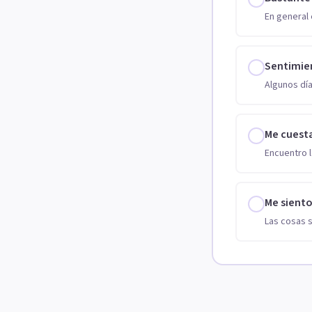
En general 
Sentimie
Algunos día
Me cuest
Encuentro l
Me sient
Las cosas 