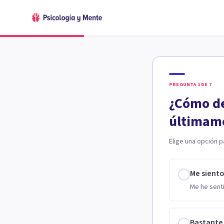
PREGUNTA
1
DE
7
¿Cómo de
últimam
Elige una opción p
Me sient
Me he senti
Bastante