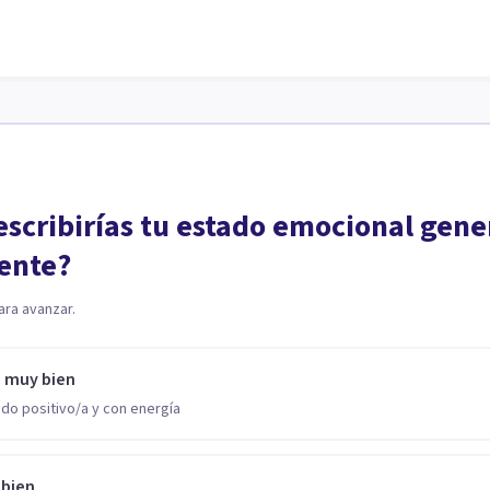
scribirías tu estado emocional gene
ente?
ara avanzar.
o muy bien
do positivo/a y con energía
 bien