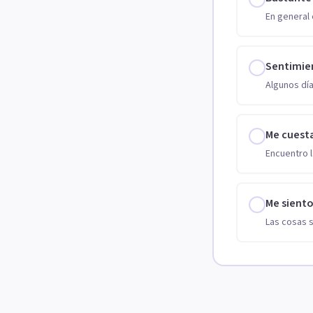
En general 
Sentimie
Algunos día
Me cuest
Encuentro l
Me sient
Las cosas 