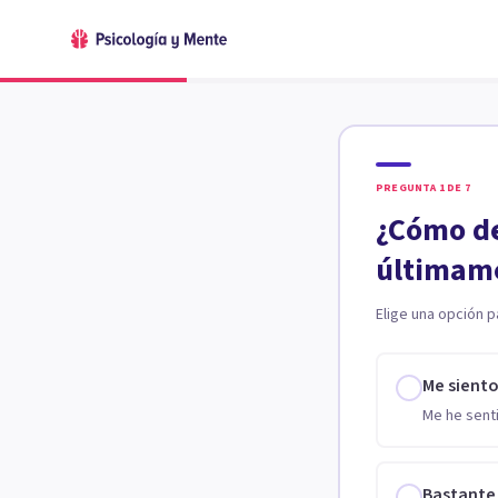
PREGUNTA
1
DE
7
¿Cómo de
últimam
Elige una opción p
Me sient
Me he senti
Bastante