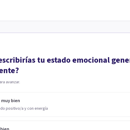
scribirías tu estado emocional gene
ente?
ara avanzar.
o muy bien
do positivo/a y con energía
 bien