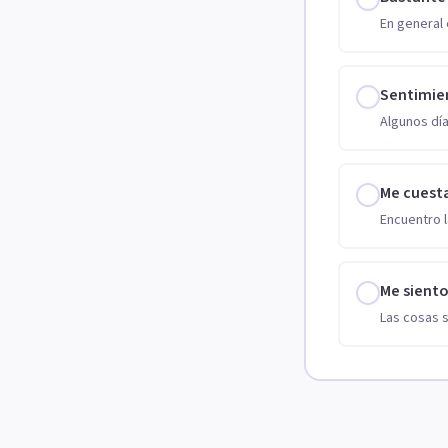
En general 
Sentimie
Algunos día
Me cuest
Encuentro l
Me sient
Las cosas 