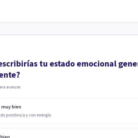
scribirías tu estado emocional gene
ente?
ara avanzar.
o muy bien
do positivo/a y con energía
 bien