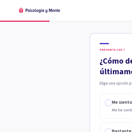
PREGUNTA
1
DE
7
¿Cómo de
últimam
Elige una opción p
Me sient
Me he senti
Bastante