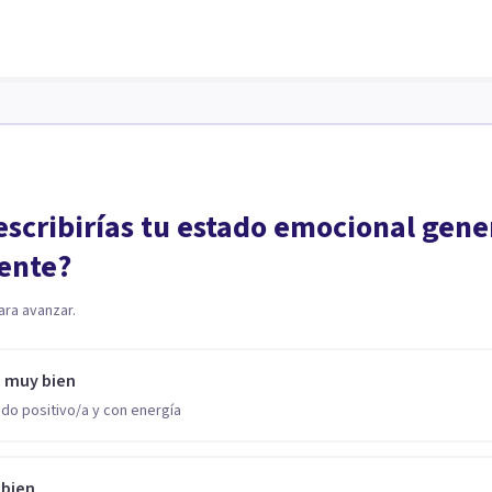
scribirías tu estado emocional gene
ente?
ara avanzar.
o muy bien
do positivo/a y con energía
 bien