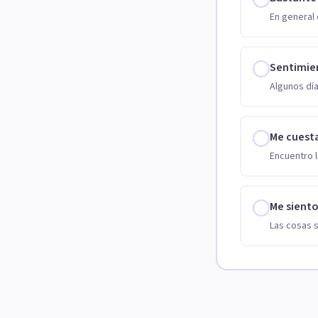
En general 
Sentimie
Algunos día
Me cuest
Encuentro l
Me sient
Las cosas 