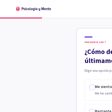
PREGUNTA
1
DE
7
¿Cómo de
últimam
Elige una opción p
Me sient
Me he senti
Bastante