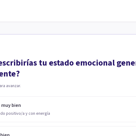
scribirías tu estado emocional gene
ente?
ara avanzar.
o muy bien
do positivo/a y con energía
 bien