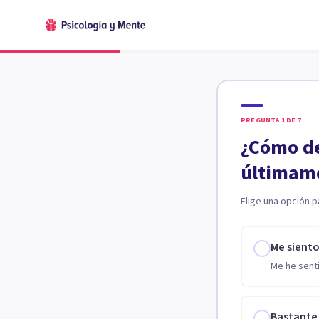
PREGUNTA
1
DE
7
¿Cómo de
últimam
Elige una opción p
Me sient
Me he senti
Bastante