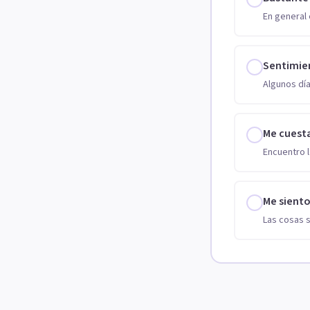
En general 
Sentimie
Algunos día
Me cuest
Encuentro l
Me sient
Las cosas 