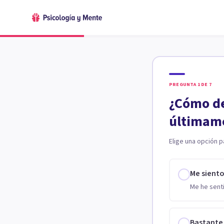
PREGUNTA
1
DE
7
¿Cómo de
últimam
Elige una opción p
Me sient
Me he senti
Bastante