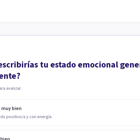
scribirías tu estado emocional gene
ente?
ara avanzar.
o muy bien
do positivo/a y con energía
 bien