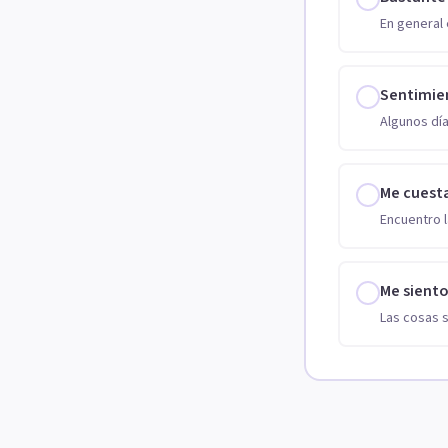
En general 
Sentimie
Algunos día
Me cuest
Encuentro l
Me sient
Las cosas 