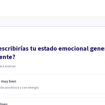
scribirías tu estado emocional gene
ente?
ara avanzar.
o muy bien
do positivo/a y con energía
 bien