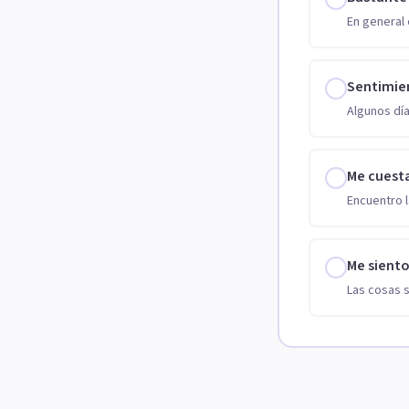
En general 
Sentimie
Algunos día
Me cuest
Encuentro l
Me sient
Las cosas 