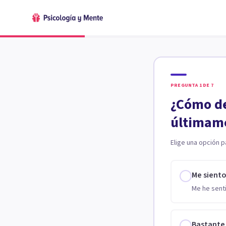
PREGUNTA
1
DE
7
¿Cómo de
últimam
Elige una opción p
Me sient
Me he senti
Bastante