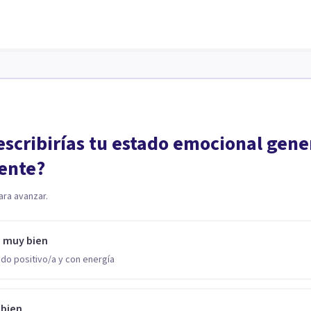
scribirías tu estado emocional gene
ente?
ara avanzar.
o muy bien
do positivo/a y con energía
 bien