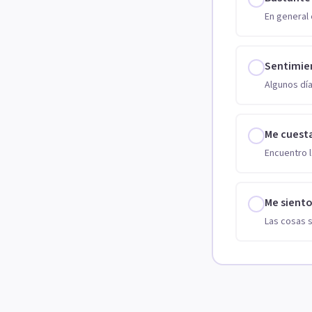
En general 
Sentimie
Algunos día
Me cuest
Encuentro l
Me sient
Las cosas 