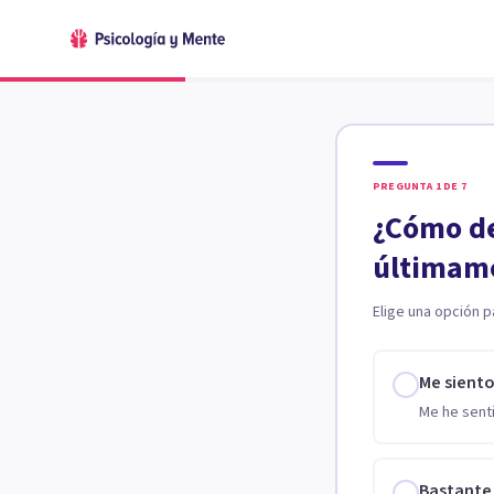
PREGUNTA
1
DE
7
¿Cómo de
últimam
Elige una opción p
Me sient
Me he senti
Bastante