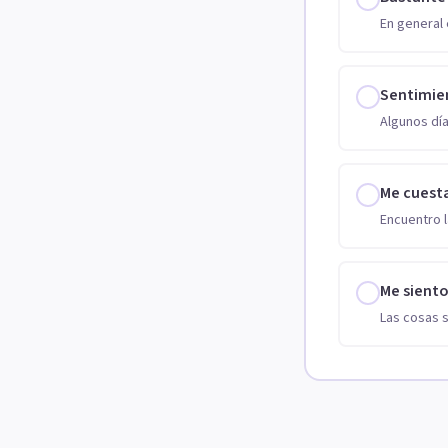
En general 
Sentimie
Algunos día
Me cuest
Encuentro l
Me sient
Las cosas 