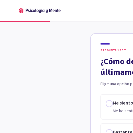
PREGUNTA
1
DE
7
¿Cómo de
últimam
Elige una opción p
Me sient
Me he senti
Bastante