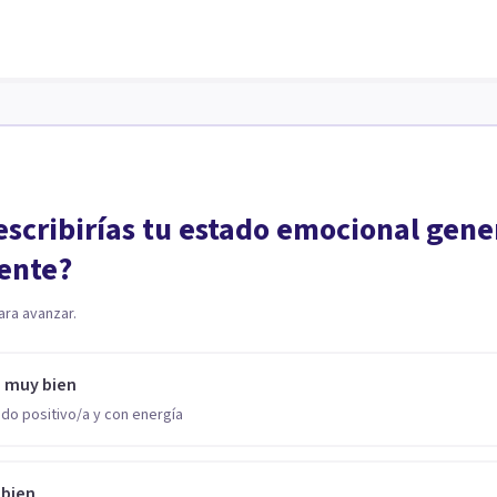
scribirías tu estado emocional gene
ente?
ara avanzar.
o muy bien
do positivo/a y con energía
 bien