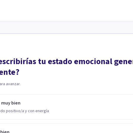
scribirías tu estado emocional gene
ente?
ara avanzar.
o muy bien
do positivo/a y con energía
 bien