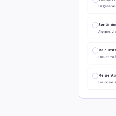
En general 
Sentimie
Algunos día
Me cuest
Encuentro l
Me sient
Las cosas 