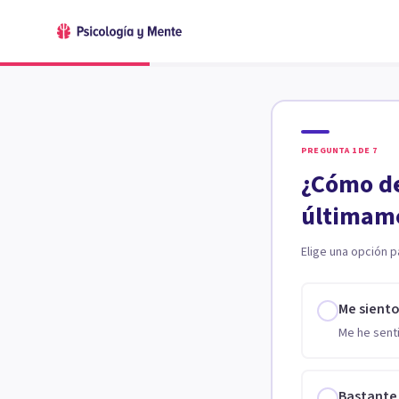
PREGUNTA
1
DE
7
¿Cómo de
últimam
Elige una opción p
Me sient
Me he senti
Bastante