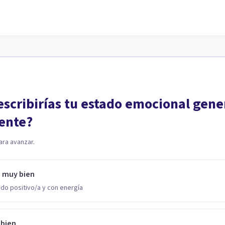
scribirías tu estado emocional gene
ente?
ara avanzar.
o muy bien
do positivo/a y con energía
 bien