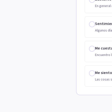
En general 
Sentimie
Algunos día
Me cuest
Encuentro l
Me sient
Las cosas 