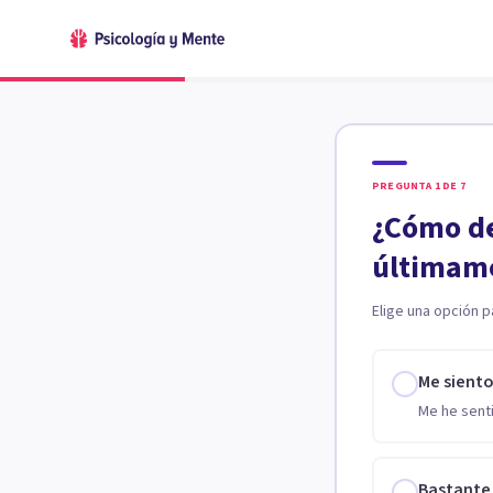
PREGUNTA
1
DE
7
¿Cómo de
últimam
Elige una opción p
Me sient
Me he senti
Bastante