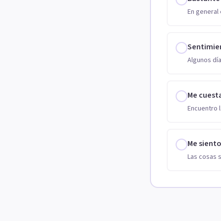
En general 
Sentimie
Algunos día
Me cuest
Encuentro l
Me sient
Las cosas 