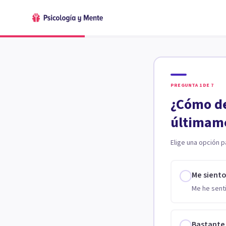
PREGUNTA
1
DE
7
¿Cómo de
últimam
Elige una opción p
Me sient
Me he senti
Bastante