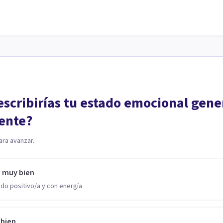
scribirías tu estado emocional gene
ente?
ara avanzar.
o muy bien
do positivo/a y con energía
 bien