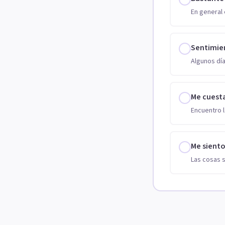
En general 
Sentimie
Algunos día
Me cuest
Encuentro l
Me sient
Las cosas 