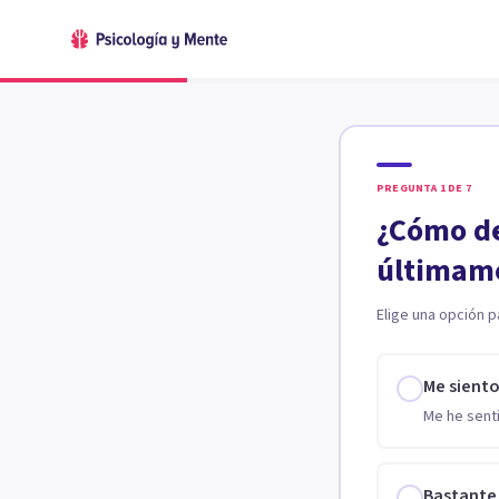
PREGUNTA
1
DE
7
¿Cómo de
últimam
Elige una opción p
Me sient
Me he senti
Bastante