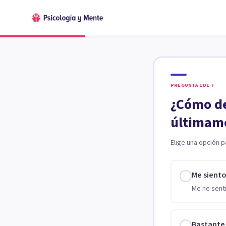
PREGUNTA
1
DE
7
¿Cómo de
últimam
Elige una opción p
Me sient
Me he senti
Bastante