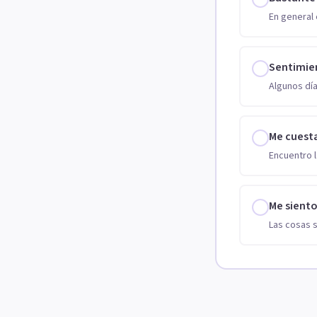
En general 
Sentimie
Algunos día
Me cuest
Encuentro l
Me sient
Las cosas 