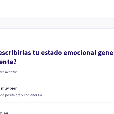
scribirías tu estado emocional gene
ente?
ara avanzar.
o muy bien
do positivo/a y con energía
 bien