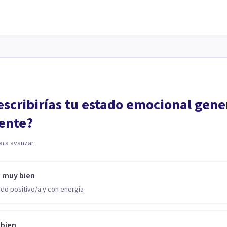
scribirías tu estado emocional gene
ente?
ara avanzar.
o muy bien
do positivo/a y con energía
 bien