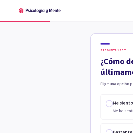
PREGUNTA
1
DE
7
¿Cómo de
últimam
Elige una opción p
Me sient
Me he senti
Bastante