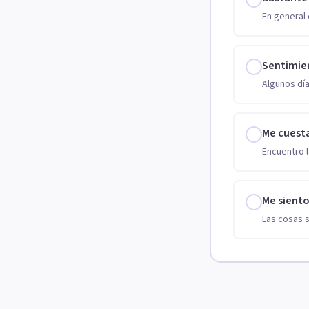
En general 
Sentimie
Algunos día
Me cuest
Encuentro l
Me sient
Las cosas 