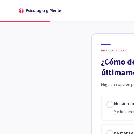
PREGUNTA
1
DE
7
¿Cómo de
últimam
Elige una opción p
Me sient
Me he senti
Bastante