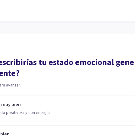
scribirías tu estado emocional gene
ente?
ara avanzar.
o muy bien
do positivo/a y con energía
 bien