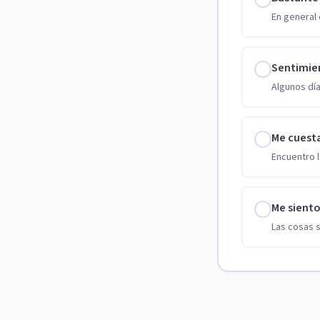
En general 
Sentimie
Algunos día
Me cuest
Encuentro l
Me sient
Las cosas 