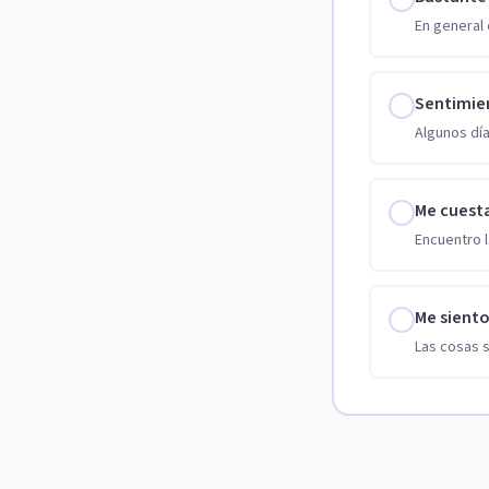
En general 
Sentimie
Algunos día
Me cuest
Encuentro l
Me sient
Las cosas 