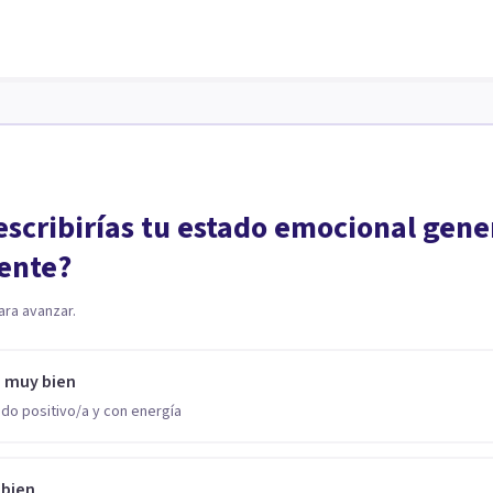
scribirías tu estado emocional gene
ente?
ara avanzar.
o muy bien
do positivo/a y con energía
 bien