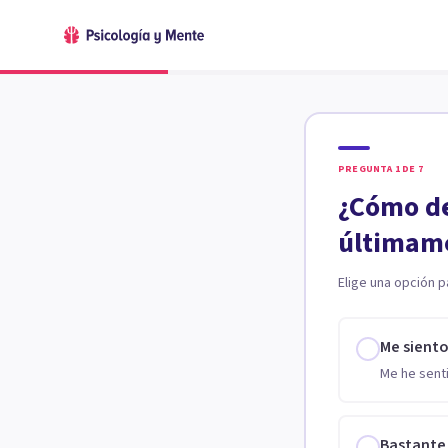
PREGUNTA
1
DE
7
¿Cómo de
últimam
Elige una opción p
Me sient
Me he senti
Bastante