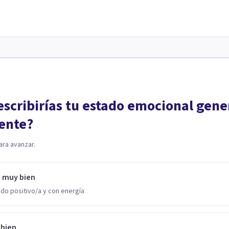
scribirías tu estado emocional gene
ente?
ara avanzar.
o muy bien
do positivo/a y con energía
 bien