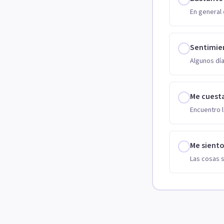
En general 
Sentimie
Algunos día
Me cuest
Encuentro l
Me sient
Las cosas 