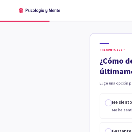
PREGUNTA
1
DE
7
¿Cómo de
últimam
Elige una opción p
Me sient
Me he senti
Bastante