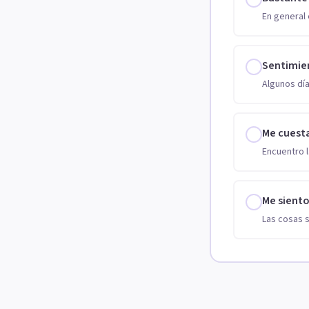
En general 
Sentimie
Algunos día
Me cuest
Encuentro l
Me sient
Las cosas 