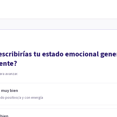
scribirías tu estado emocional gene
ente?
ara avanzar.
o muy bien
do positivo/a y con energía
 bien