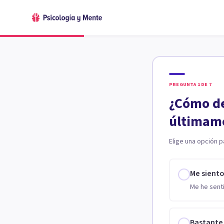
PREGUNTA
1
DE
7
¿Cómo de
últimam
Elige una opción p
Me sient
Me he senti
Bastante