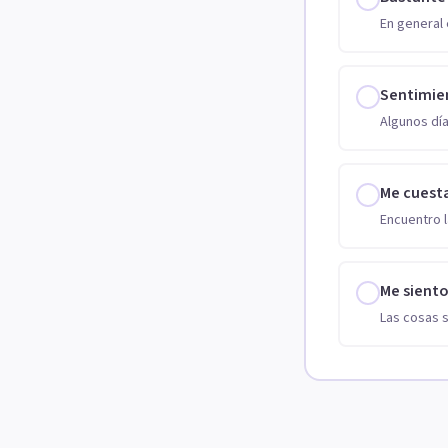
En general 
Sentimie
Algunos día
Me cuest
Encuentro l
Me sient
Las cosas 