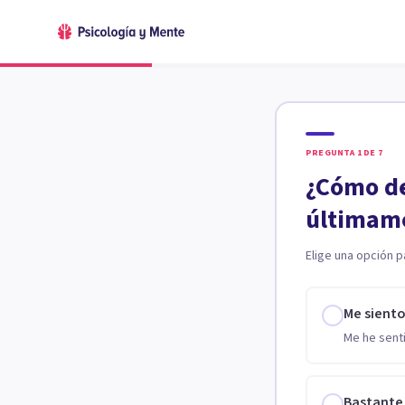
PREGUNTA
1
DE
7
¿Cómo de
últimam
Elige una opción p
Me sient
Me he senti
Bastante