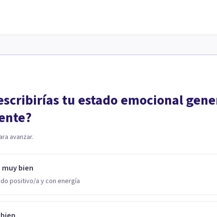
scribirías tu estado emocional gene
ente?
ara avanzar.
o muy bien
do positivo/a y con energía
 bien