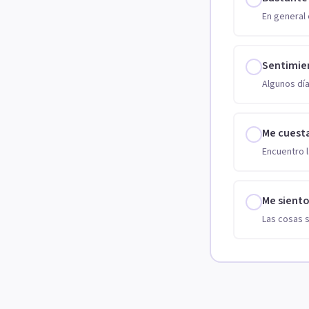
En general 
Sentimie
Algunos día
Me cuest
Encuentro l
Me sient
Las cosas 