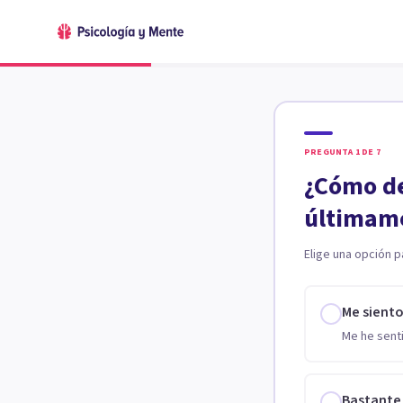
PREGUNTA
1
DE
7
¿Cómo de
últimam
Elige una opción p
Me sient
Me he senti
Bastante