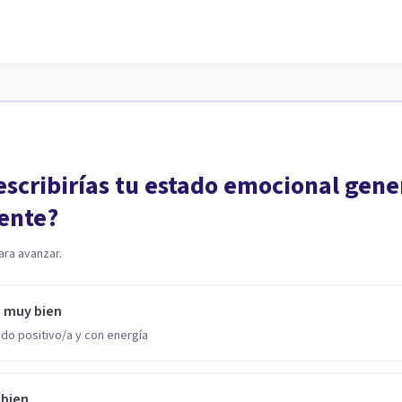
scribirías tu estado emocional gene
ente?
ara avanzar.
o muy bien
do positivo/a y con energía
 bien