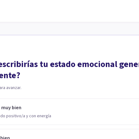
scribirías tu estado emocional gene
ente?
ara avanzar.
o muy bien
do positivo/a y con energía
 bien