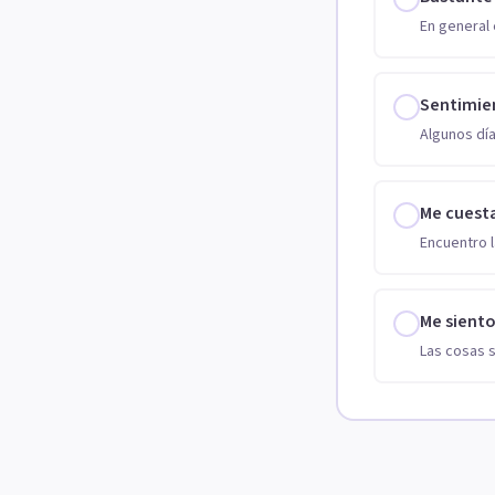
En general 
Sentimie
Algunos día
Me cuest
Encuentro l
Me sient
Las cosas 