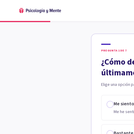
PREGUNTA
1
DE
7
¿Cómo de
últimam
Elige una opción p
Me sient
Me he senti
Bastante