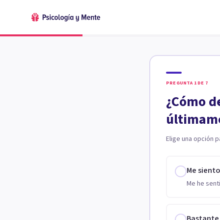
PREGUNTA
1
DE
7
¿Cómo de
últimam
Elige una opción p
Me sient
Me he senti
Bastante