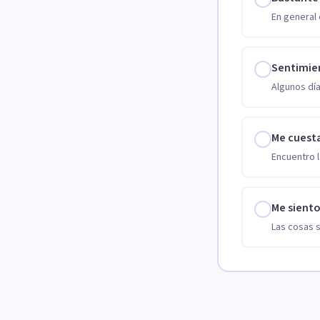
En general 
Sentimie
Algunos día
Me cuest
Encuentro l
Me sient
Las cosas 