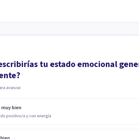
scribirías tu estado emocional gene
ente?
ara avanzar.
o muy bien
do positivo/a y con energía
 bien