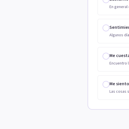
En general 
Sentimie
Algunos día
Me cuest
Encuentro l
Me sient
Las cosas 