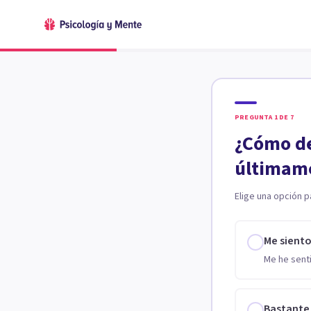
PREGUNTA
1
DE
7
¿Cómo de
últimam
Elige una opción p
Me sient
Me he senti
Bastante