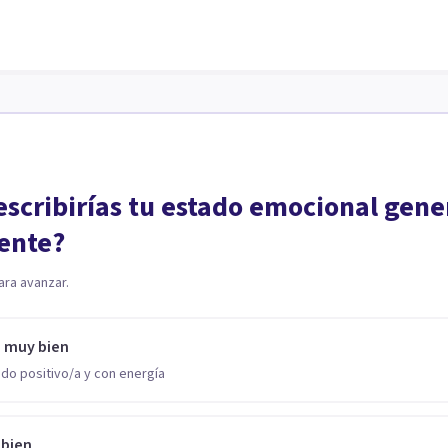
scribirías tu estado emocional gene
ente?
ara avanzar.
o muy bien
do positivo/a y con energía
 bien