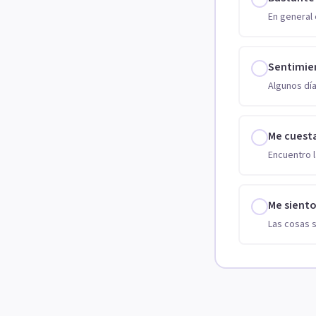
En general 
Sentimie
Algunos día
Me cuest
Encuentro l
Me sient
Las cosas 