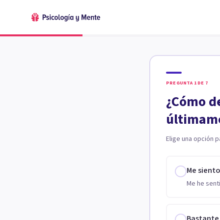
PREGUNTA
1
DE
7
¿Cómo de
últimam
Elige una opción p
Me sient
Me he senti
Bastante