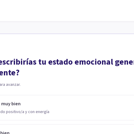
scribirías tu estado emocional gene
ente?
ara avanzar.
o muy bien
do positivo/a y con energía
 bien