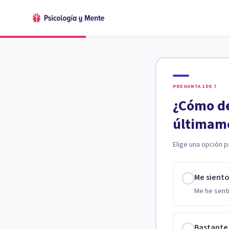
PREGUNTA
1
DE
7
¿Cómo de
últimam
Elige una opción p
Me sient
Me he senti
Bastante