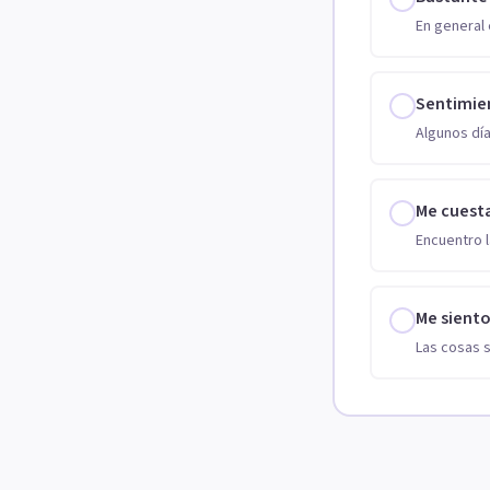
En general 
Sentimie
Algunos día
Me cuest
Encuentro l
Me sient
Las cosas 