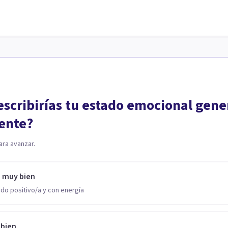
scribirías tu estado emocional gene
ente?
ara avanzar.
o muy bien
do positivo/a y con energía
 bien