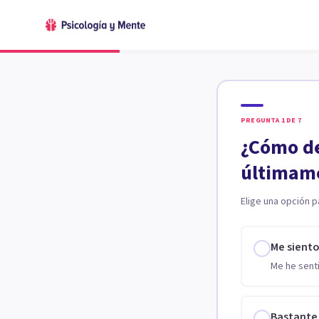
PREGUNTA
1
DE
7
¿Cómo de
últimam
Elige una opción p
Me sient
Me he senti
Bastante