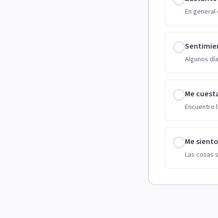
En general 
Sentimie
Algunos día
Me cuest
Encuentro l
Me sient
Las cosas 