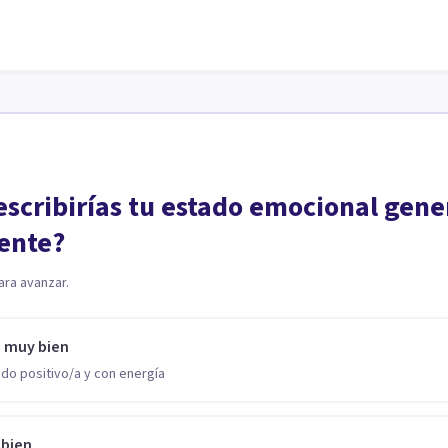
scribirías tu estado emocional gene
ente?
ara avanzar.
o muy bien
do positivo/a y con energía
 bien