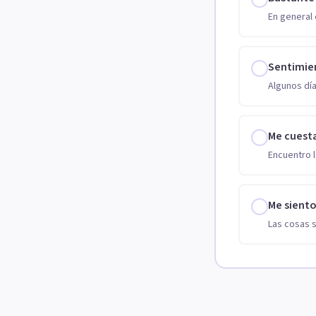
En general 
Sentimie
Algunos día
Me cuest
Encuentro l
Me sient
Las cosas 