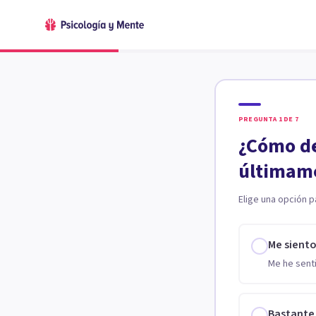
PREGUNTA
1
DE
7
¿Cómo de
últimam
Elige una opción p
Me sient
Me he senti
Bastante