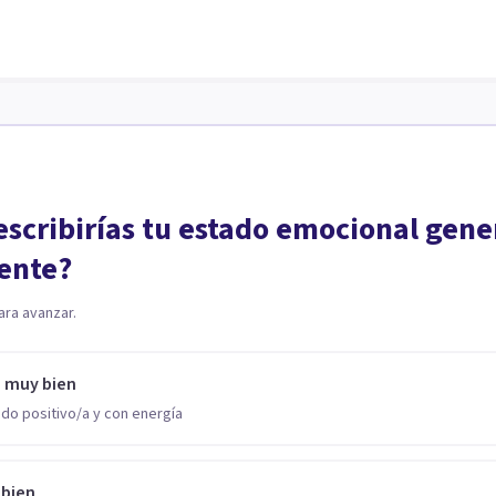
scribirías tu estado emocional gene
ente?
ara avanzar.
o muy bien
do positivo/a y con energía
 bien