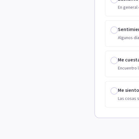
En general 
Sentimie
Algunos día
Me cuest
Encuentro l
Me sient
Las cosas 