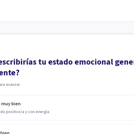
scribirías tu estado emocional gene
ente?
ara avanzar.
o muy bien
do positivo/a y con energía
 bien