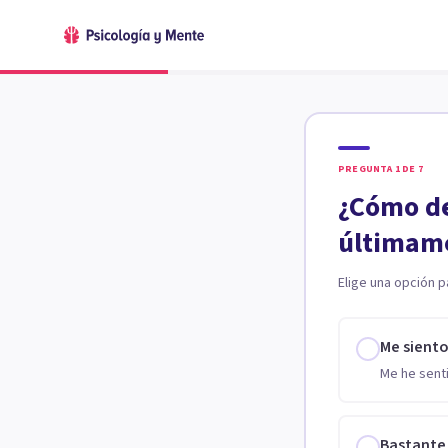
PREGUNTA
1
DE
7
¿Cómo de
últimam
Elige una opción p
Me sient
Me he senti
Bastante