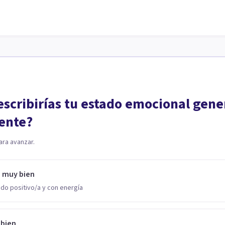
scribirías tu estado emocional gene
ente?
ara avanzar.
o muy bien
do positivo/a y con energía
 bien