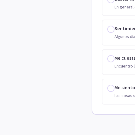
En general 
Sentimie
Algunos día
Me cuest
Encuentro l
Me sient
Las cosas 