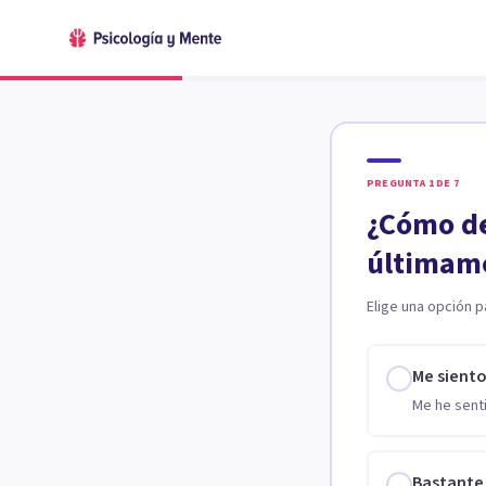
PREGUNTA
1
DE
7
¿Cómo de
últimam
Elige una opción p
Me sient
Me he senti
Bastante