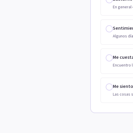
En general 
Sentimie
Algunos día
Me cuest
Encuentro l
Me sient
Las cosas 