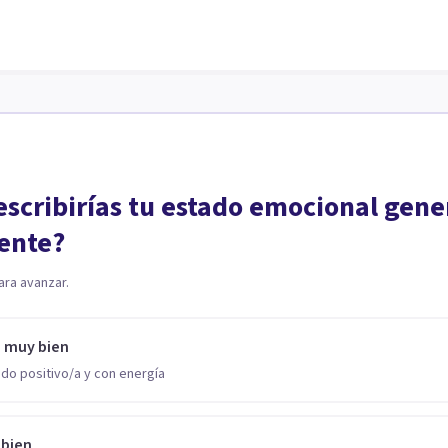
scribirías tu estado emocional gene
ente?
ara avanzar.
o muy bien
do positivo/a y con energía
 bien