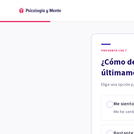
PREGUNTA
1
DE
7
¿Cómo de
últimam
Elige una opción p
Me sient
Me he senti
Bastante