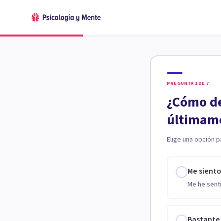
PREGUNTA
1
DE
7
¿Cómo de
últimam
Elige una opción p
Me sient
Me he senti
Bastante