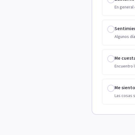
En general 
Sentimie
Algunos día
Me cuest
Encuentro l
Me sient
Las cosas 