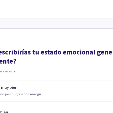
scribirías tu estado emocional gene
ente?
ara avanzar.
o muy bien
do positivo/a y con energía
 bien