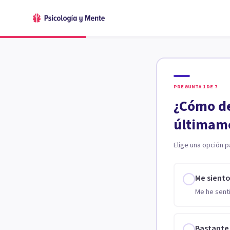
PREGUNTA
1
DE
7
¿Cómo de
últimam
Elige una opción p
Me sient
Me he senti
Bastante