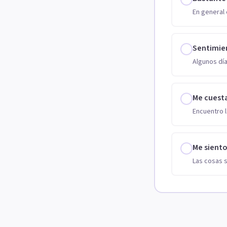
En general 
Sentimie
Algunos día
Me cuest
Encuentro l
Me sient
Las cosas 