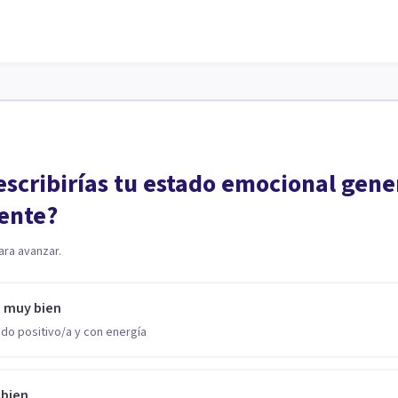
scribirías tu estado emocional gene
ente?
ara avanzar.
o muy bien
do positivo/a y con energía
 bien