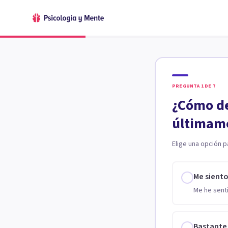
PREGUNTA
1
DE
7
¿Cómo de
últimam
Elige una opción p
Me sient
Me he senti
Bastante