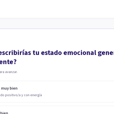
scribirías tu estado emocional gene
ente?
ara avanzar.
o muy bien
do positivo/a y con energía
 bien