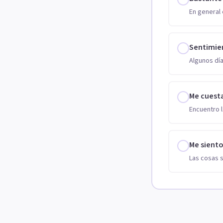
En general 
Sentimie
Algunos día
Me cuest
Encuentro l
Me sient
Las cosas 