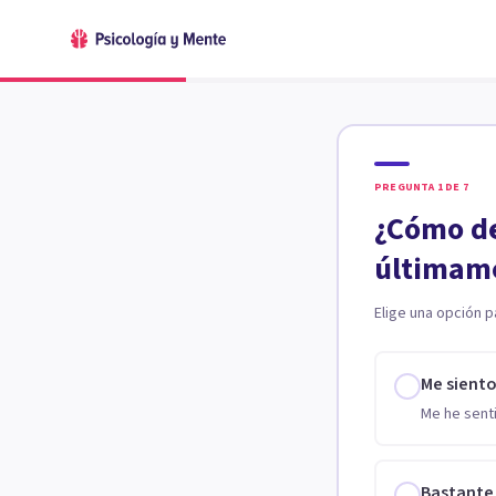
PREGUNTA
1
DE
7
¿Cómo de
últimam
Elige una opción p
Me sient
Me he senti
Bastante