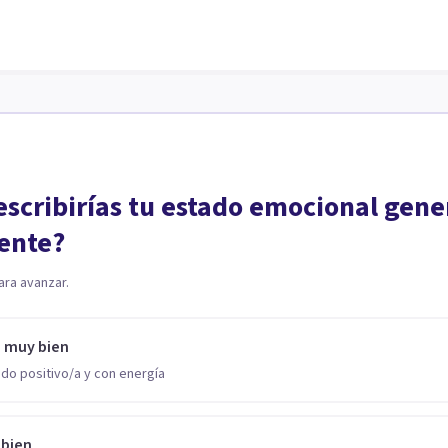
scribirías tu estado emocional gene
ente?
ara avanzar.
o muy bien
do positivo/a y con energía
 bien