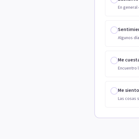
En general 
Sentimie
Algunos día
Me cuest
Encuentro l
Me sient
Las cosas 