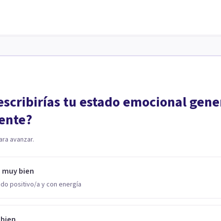
scribirías tu estado emocional gene
ente?
ara avanzar.
o muy bien
do positivo/a y con energía
 bien