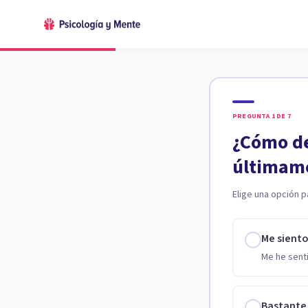
PREGUNTA
1
DE
7
¿Cómo de
últimam
Elige una opción p
Me sient
Me he senti
Bastante