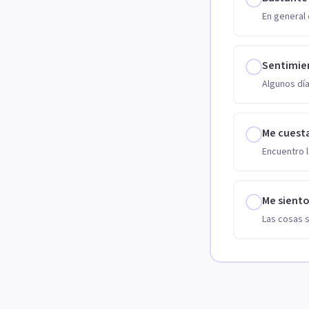
En general 
Sentimie
Algunos día
Me cuest
Encuentro l
Me sient
Las cosas 