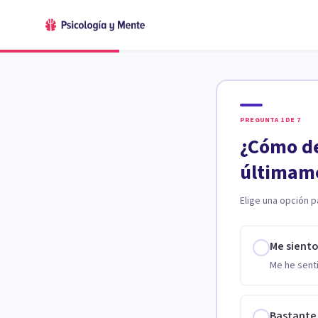
PREGUNTA
1
DE
7
¿Cómo de
últimam
Elige una opción p
Me sient
Me he senti
Bastante