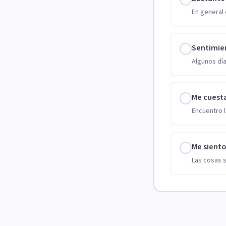
En general 
Sentimie
Algunos día
Me cuest
Encuentro l
Me sient
Las cosas 