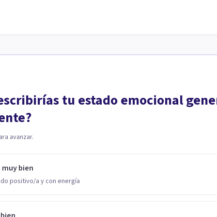
scribirías tu estado emocional gene
ente?
ara avanzar.
o muy bien
do positivo/a y con energía
 bien