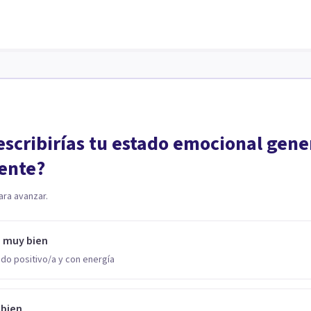
scribirías tu estado emocional gene
ente?
ara avanzar.
o muy bien
do positivo/a y con energía
 bien