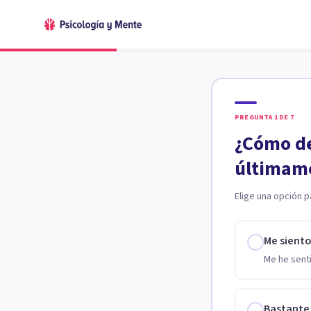
PREGUNTA
1
DE
7
¿Cómo de
últimam
Elige una opción p
Me sient
Me he senti
Bastante