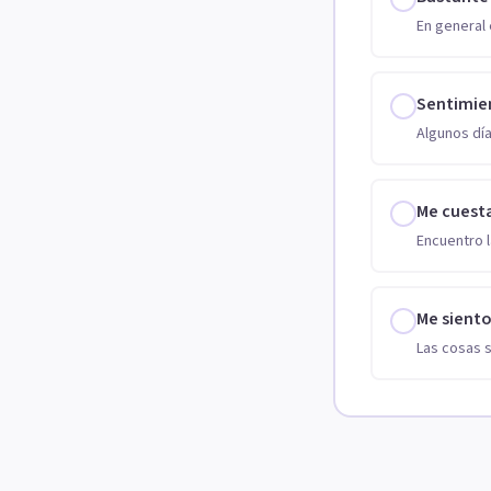
En general 
Sentimie
Algunos día
Me cuest
Encuentro l
Me sient
Las cosas 