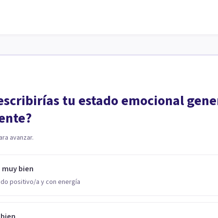
scribirías tu estado emocional gene
ente?
ara avanzar.
o muy bien
do positivo/a y con energía
 bien