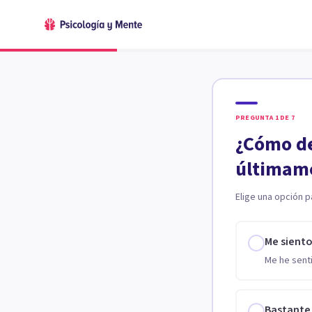
PREGUNTA
1
DE
7
¿Cómo de
últimam
Elige una opción p
Me sient
Me he senti
Bastante