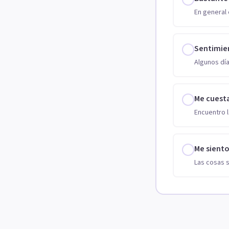
En general 
Sentimie
Algunos día
Me cuest
Encuentro l
Me sient
Las cosas 