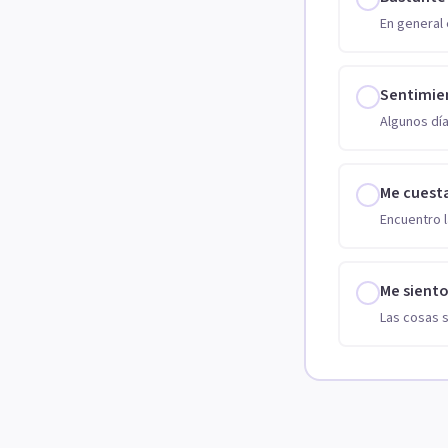
En general 
Sentimie
Algunos día
Me cuest
Encuentro l
Me sient
Las cosas 