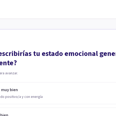
scribirías tu estado emocional gene
ente?
ara avanzar.
o muy bien
do positivo/a y con energía
 bien