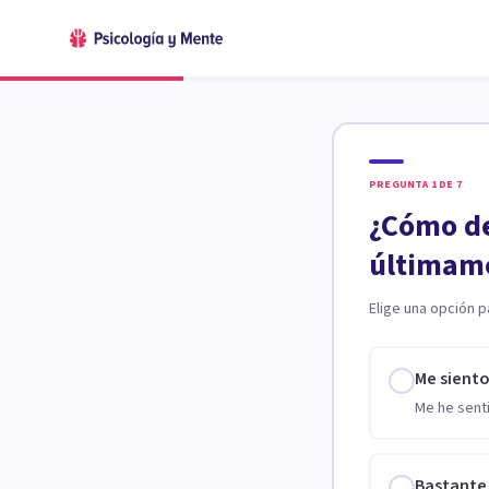
PREGUNTA
1
DE
7
¿Cómo de
últimam
Elige una opción p
Me sient
Me he senti
Bastante