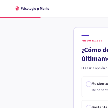
PREGUNTA
1
DE
7
¿Cómo de
últimam
Elige una opción p
Me sient
Me he senti
Bastante