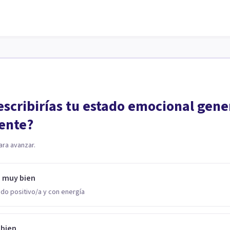
scribirías tu estado emocional gene
ente?
ara avanzar.
o muy bien
do positivo/a y con energía
 bien