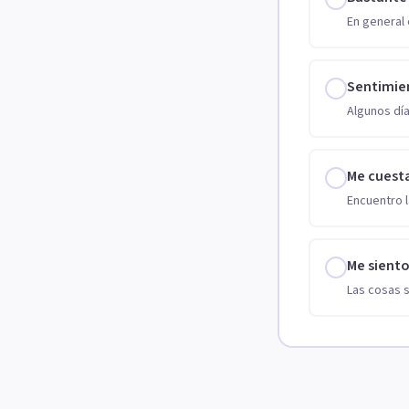
En general 
Sentimie
Algunos día
Me cuest
Encuentro l
Me sient
Las cosas 