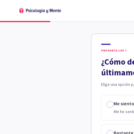
PREGUNTA
1
DE
7
¿Cómo de
últimam
Elige una opción p
Me sient
Me he senti
Bastante