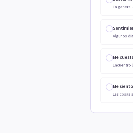
En general 
Sentimie
Algunos día
Me cuest
Encuentro l
Me sient
Las cosas 