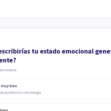
scribirías tu estado emocional gene
ente?
ara avanzar.
o muy bien
do positivo/a y con energía
 bien