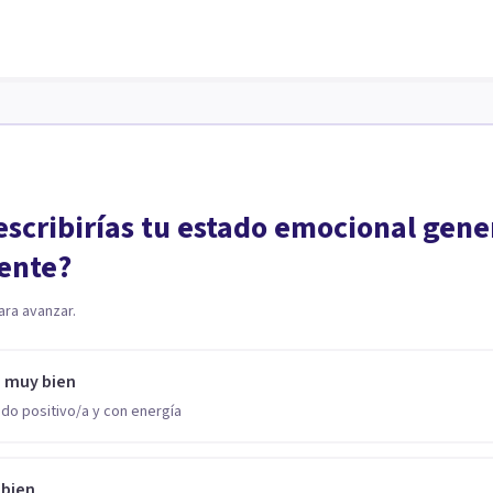
scribirías tu estado emocional gene
ente?
ara avanzar.
o muy bien
do positivo/a y con energía
 bien