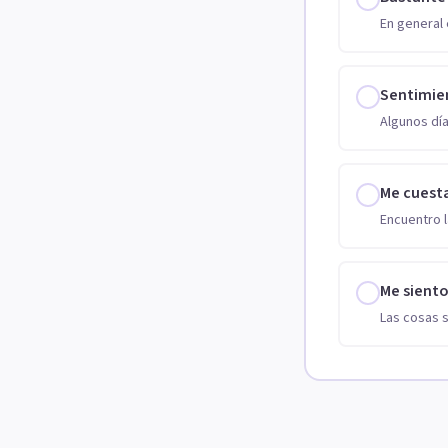
En general 
Sentimie
Algunos día
Me cuest
Encuentro l
Me sient
Las cosas 