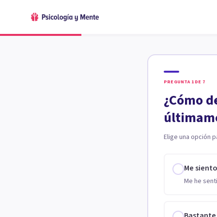
PREGUNTA
1
DE
7
¿Cómo de
últimam
Elige una opción p
Me sient
Me he senti
Bastante