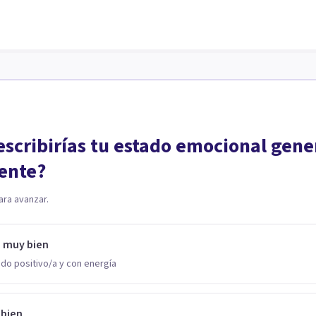
scribirías tu estado emocional gene
ente?
ara avanzar.
o muy bien
do positivo/a y con energía
 bien