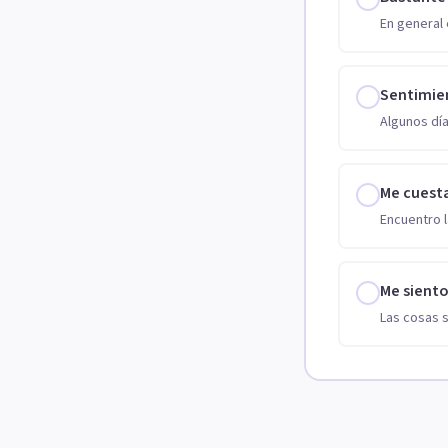
En general 
Sentimie
Algunos día
Me cuest
Encuentro l
Me sient
Las cosas 