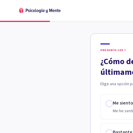
PREGUNTA
1
DE
7
¿Cómo de
últimam
Elige una opción p
Me sient
Me he senti
Bastante