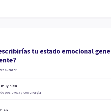
scribirías tu estado emocional gene
ente?
ara avanzar.
o muy bien
do positivo/a y con energía
 bien