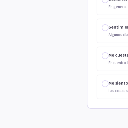
En general 
Sentimie
Algunos día
Me cuest
Encuentro l
Me sient
Las cosas 