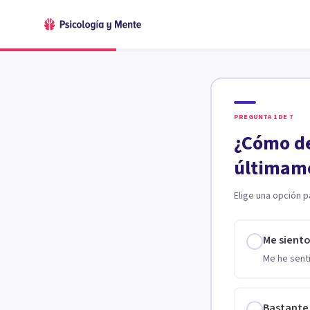
PREGUNTA
1
DE
7
¿Cómo de
últimam
Elige una opción p
Me sient
Me he senti
Bastante