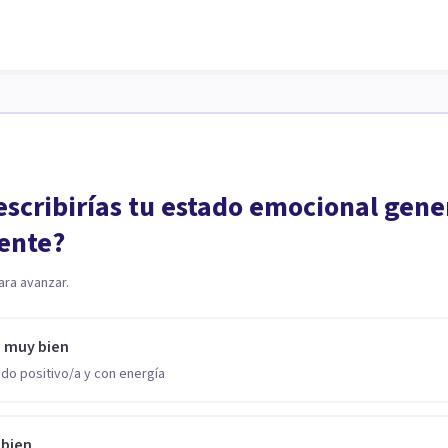
scribirías tu estado emocional gene
ente?
ara avanzar.
o muy bien
do positivo/a y con energía
 bien