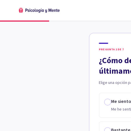
PREGUNTA
1
DE
7
¿Cómo de
últimam
Elige una opción p
Me sient
Me he senti
Bastante