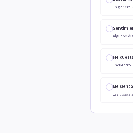
En general 
Sentimie
Algunos día
Me cuest
Encuentro l
Me sient
Las cosas 