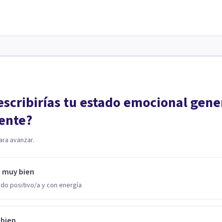
scribirías tu estado emocional gene
ente?
ara avanzar.
o muy bien
do positivo/a y con energía
 bien