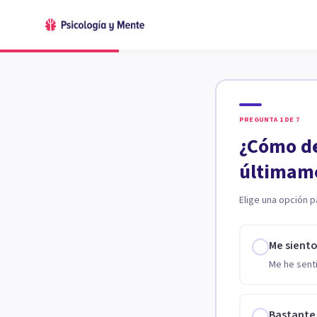
PREGUNTA
1
DE
7
¿Cómo de
últimam
Elige una opción p
Me sient
Me he senti
Bastante