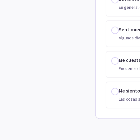
En general 
Sentimie
Algunos día
Me cuest
Encuentro l
Me sient
Las cosas 